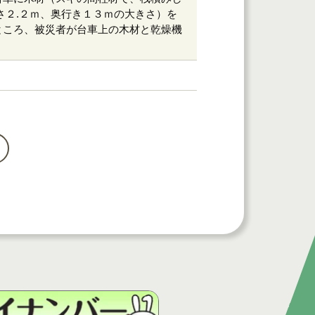
さ２.２ｍ、奥行き１３ｍの大きさ）を
ところ、被災者が台車上の木材と乾燥機