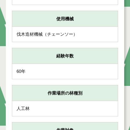
使用機械
伐木造材機械（チェーンソー）
経験年数
60年
作業場所の林種別
人工林