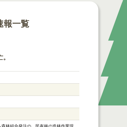
速報一覧
亡。
ら森林組合発注の、民有林の造林作業現