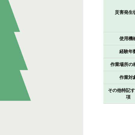
災害発生
使用機
経験年
作業場所の
作業対
その他特記
項