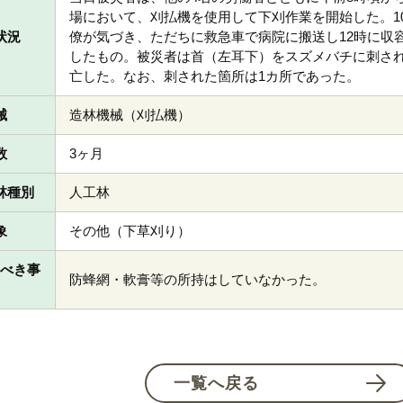
場において、刈払機を使用して下刈作業を開始した。1
状況
僚が気づき、ただちに救急車で病院に搬送し12時に収容
したもの。被災者は首（左耳下）をスズメバチに刺さ
亡した。なお、刺された箇所は1カ所であった。
械
造林機械（刈払機）
数
3ヶ月
林種別
人工林
象
その他（下草刈り）
すべき事
防蜂網・軟膏等の所持はしていなかった。
一覧へ戻る