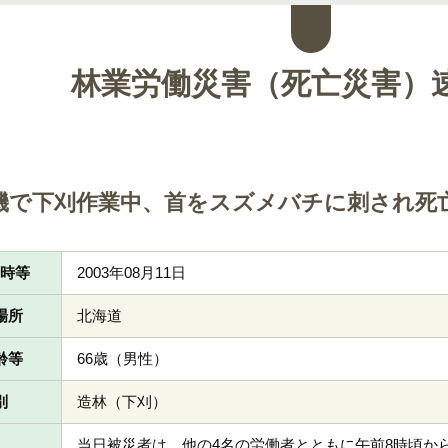
林業労働災害（死亡災害）
機で下刈作業中、首をスズメバチに刺され死
日時等
2003年08月11日
場所
北海道
齢等
66歳（男性）
別
造林（下刈）
当日被災者は、他の4名の労働者とともに午前8時頃か