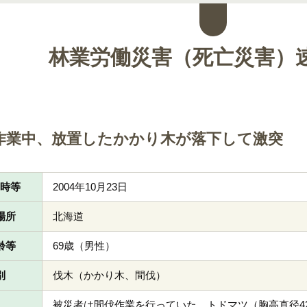
林業労働災害（死亡災害）
作業中、放置したかかり木が落下して激突
日時等
2004年10月23日
場所
北海道
齢等
69歳（男性）
別
伐木（かかり木、間伐）
被災者は間伐作業を行っていた。トドマツ（胸高直径42