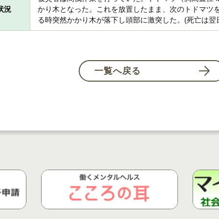
状況
かり木となった。これを放置したまま、次のトドマツ
る時突然かかり木が落下し頭部に激突した。(死亡は翌
一覧へ戻る