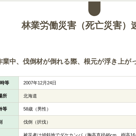
林業労働災害（死亡災害）
作業中、伐倒材が倒れる際、根元が浮き上が
日時等
2007年12月24日
場所
北海道
齢等
58歳（男性）
別
伐倒（択伐）
被災者は傾斜地でダケカンバ（胸高直径46cm、樹高1