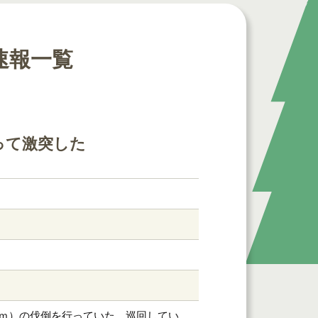
速報一覧
って激突した
6ｍ）の伐倒を行っていた。巡回してい