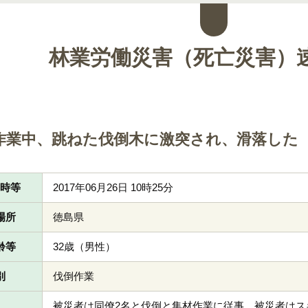
林業労働災害（死亡災害）
作業中、跳ねた伐倒木に激突され、滑落した
日時等
2017年06月26日 10時25分
場所
徳島県
齢等
32歳（男性）
別
伐倒作業
被災者は同僚2名と伐倒と集材作業に従事。被災者はス