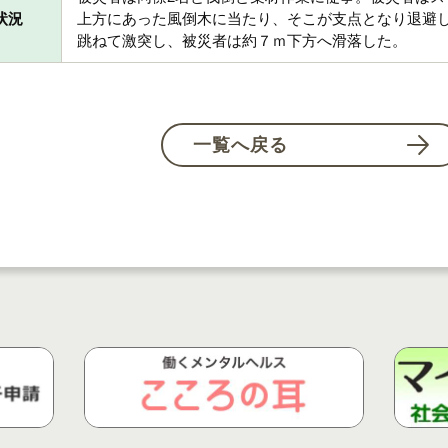
状況
上方にあった風倒木に当たり、そこが支点となり退避
跳ねて激突し、被災者は約７ｍ下方へ滑落した。
一覧へ戻る