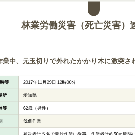
林業労働災害（死亡災害）
作業中、元玉切りで外れたかかり木に激突さ
日時等
2017年11月29日 12時00分
場所
愛知県
齢等
62歳（男性）
別
伐倒作業
被災者は５名で間伐作業に従事。作業者は約50ｍ間隔