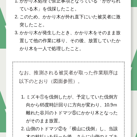
かかり木処理で禁止事項となっている「かかられ
ている木」を伐採したこと。
このため、かかり木が外れ直下にいた被災者に激
突したこと。
かかり木が発生したとき、かかり木をそのまま放
置して他の作業に移り、その後、放置していたか
かり木を一人で処理したこと。
なお、推測される被災者が取った作業順序は
以下のとおり（図面参照）。
ミズキ①を伐倒したが、予定していた伐倒方
向から65度時計回りに方向が変わり、10.9ｍ
離れた谷川のトドマツ⑤にかかり木となった
がそのまま放置。
山側のトドマツ②を「横山に伐倒」し、当該
木の枝払いを行った後、さらに山側のミズキ